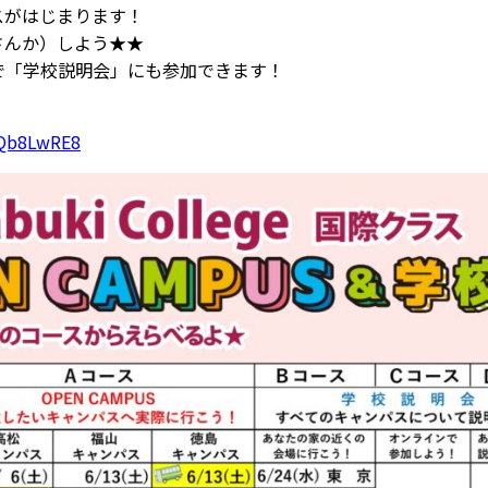
スがはじまります！
さんか）しよう★★
で「学校説明会」にも参加できます！
bQb8LwRE8